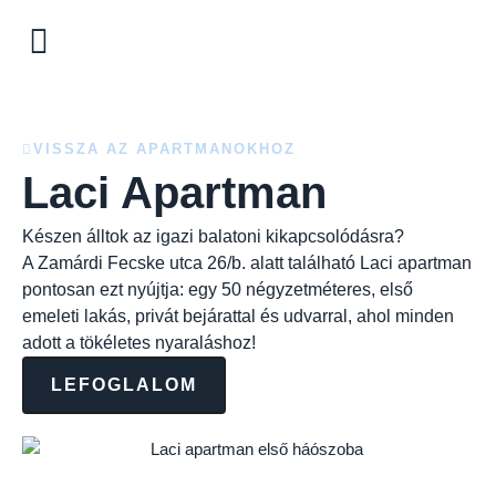
Skip
to
content
VISSZA AZ APARTMANOKHOZ
Laci Apartman
Készen álltok az igazi balatoni kikapcsolódásra?
A Zamárdi Fecske utca 26/b. alatt található Laci apartman
pontosan ezt nyújtja: egy 50 négyzetméteres, első
emeleti lakás, privát bejárattal és udvarral, ahol minden
adott a tökéletes nyaraláshoz!
LEFOGLALOM