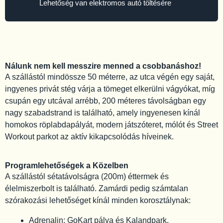
Lehetőség van elektromos autó töltésére
Nálunk nem kell messzire menned a csobbanáshoz!
A szállástól mindössze 50 méterre, az utca végén egy saját,
ingyenes privát stég várja a tömeget elkerülni vágyókat, míg
csupán egy utcával arrébb, 200 méteres távolságban egy
nagy szabadstrand is található, amely ingyenesen kínál
homokos röplabdapályát, modern játszóteret, mólót és Street
Workout parkot az aktív kikapcsolódás híveinek.
Programlehetőségek a Közelben
A szállástól sétatávolságra (200m) éttermek és
élelmiszerbolt is található. Zamárdi pedig számtalan
szórakozási lehetőséget kínál minden korosztálynak:
Adrenalin: GoKart pálya és Kalandpark.