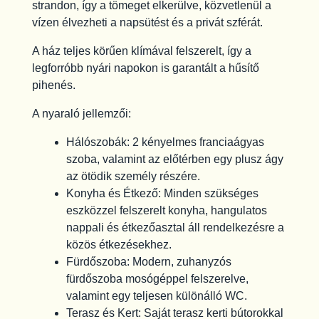
strandon, így a tömeget elkerülve, közvetlenül a
vízen élvezheti a napsütést és a privát szférát.
A ház teljes körűen klímával felszerelt, így a
legforróbb nyári napokon is garantált a hűsítő
pihenés.
A nyaraló jellemzői:
Hálószobák: 2 kényelmes franciaágyas
szoba, valamint az előtérben egy plusz ágy
az ötödik személy részére.
Konyha és Étkező: Minden szükséges
eszközzel felszerelt konyha, hangulatos
nappali és étkezőasztal áll rendelkezésre a
közös étkezésekhez.
Fürdőszoba: Modern, zuhanyzós
fürdőszoba mosógéppel felszerelve,
valamint egy teljesen különálló WC.
Terasz és Kert: Saját terasz kerti bútorokkal